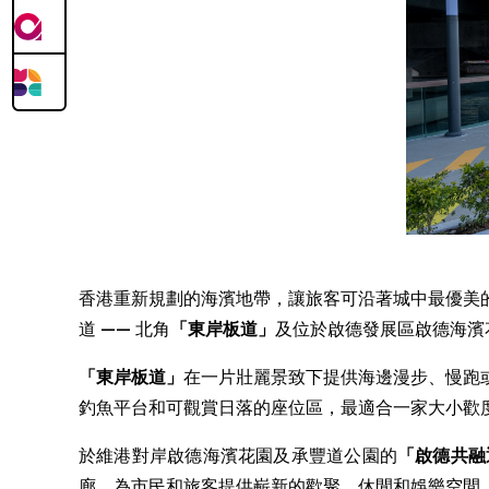
香港重新規劃的海濱地帶，讓旅客可沿著城中最優美
道 —— 北角
「東岸板道」
及位於啟德發展區啟德海濱
「東岸板道」
在一片壯麗景致下提供海邊漫步、慢跑
釣魚平台和可觀賞日落的座位區，最適合一家大小歡
於維港對岸啟德海濱花園及承豐道公園的
「
啟德共融
廊，為市民和旅客提供嶄新的歡聚、休閒和娛樂空間