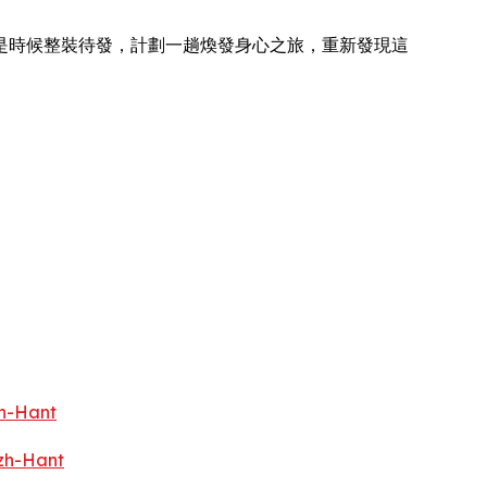
是時候整裝待發，計劃一趟煥發身心之旅，重新發現這
h-Hant
zh-Hant