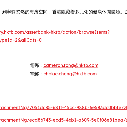
，到寧靜悠然的海濱空間，香港隱藏着多元化的健康休閒體驗。
rary.hktb.com/assetbank-hktb/action/browseItems?
ypeId=2&allCats=0
電郵：
cameron.tong@hktb.com
電郵：
chokie.cheng@hktb.com
tachmentNg/7051dc85-681f-45cc-988b-6e583dc0bbfe/z
ttachmentNg/ecd86743-ecd5-46b1-a609-5e0f06e81bea/