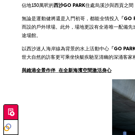
佔地130萬呎的
西沙
GO PARK
住處烏溪沙與西貢之間
無論是運動健將還是入門初哥，都能全情投入
「
GO 
而設的戶外球場。此外，場地更設有全港唯一配備先進
途場館。
以西沙迷人海岸線為背景的水上活動中心
「
GO PAR
世大自然的訪客更可乘坐快艇疾馳至清幽的深涌客家
與
維港全景作伴
在
全新
海濱空間激活身心