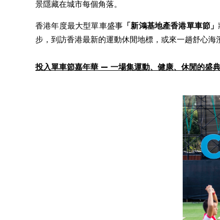
景隱藏在城市每個角落。
香港年度最大型單車盛事
「新鴻基地產
香港單車節
」
步，到訪香港最新的運動休閒地標，或來一趟舒心海
投入
單車節嘉年華
—
一場集
運動
、健康、休閒
的
盛