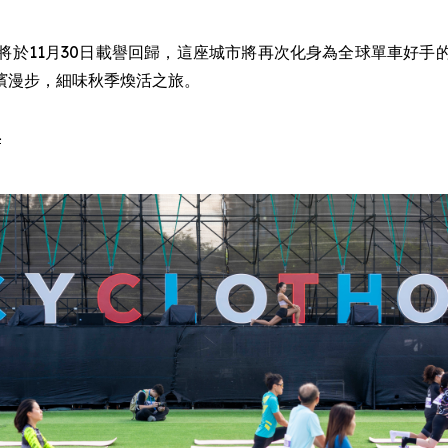
將於11月30日載譽回歸，這座城市將再次化身為全球單車好
濱漫步，細味秋季煥活之旅。
典