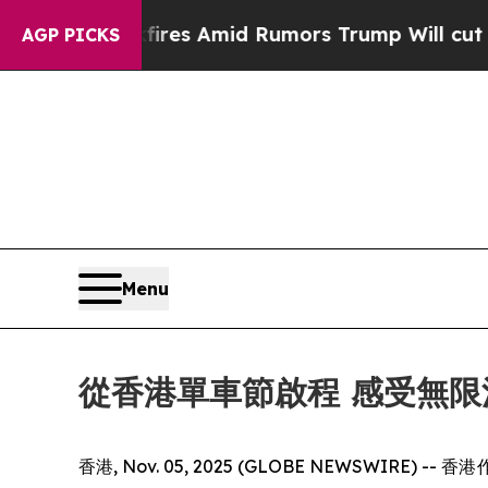
mid Rumors Trump Will cut Pirro
Democratic Soci
AGP PICKS
Menu
從香港單車節啟程 感受無限
香港, Nov. 05, 2025 (GLOBE NEW