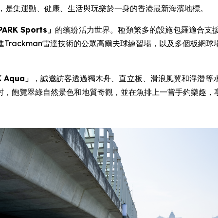
，是集運動、健康、生活與玩樂於一身的香港最新海濱地標。
PARK Sports
」
的繽紛活力世界。種類繁多的設施包羅適合支
Trackman雷達技術的公眾高爾夫球練習場，以及多個板網
K Aqua
」
，誠邀訪客透過獨木舟、直立板、滑浪風翼和浮潛等
村，飽覽翠綠自然景色和地質奇觀，並在魚排上一嘗手釣樂趣，