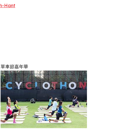
h-Hant
單車節嘉年華