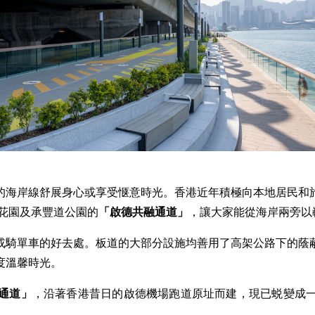
的海岸線舒展身心或享受惬意時光。香港近年積極向本地居民和
花園及承豐道公園的
「
啟德共融通道
」
，讓大家能從海岸兩旁以
或騎單車的好去處。板道的大部分設施均善用了高架公路下的蔭
度溫馨時光。
通道
」
，沿著香港昔日的啟德機場跑道原址而建，現已蜕變成
。