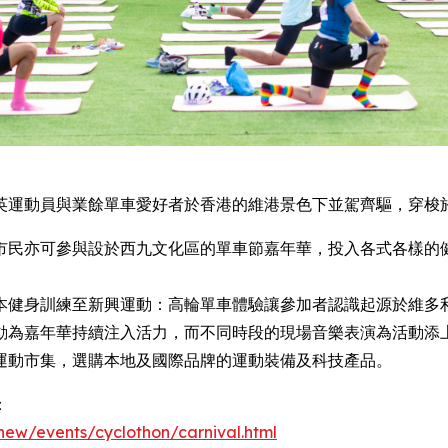
英運動員與業餘單車愛好者於香港的維港景色下並駕齊驅，穿梭
市民亦可參與設於西九文化區的單車節嘉年華，投入各式各樣的
本健身訓練至新興運動：高輪單車體驗讓參加者認識起源於維多
動為嘉年華持續注入活力，而不同時段的現場音樂表演為活動添
運動市集，選購本地及國際品牌的運動裝備及科技產品。
：
new/events/cyclothon/carnival.html