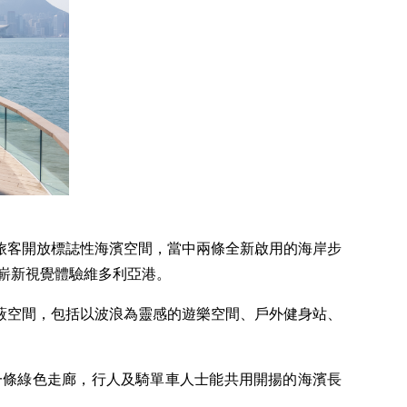
旅客開放標誌性海濱空間，當中兩條全新啟用的海岸步
嶄新視覺體驗維多利亞港。
蔽空間，包括以波浪為靈感的遊樂空間、戶外健身站、
一條綠色走廊，行人及騎單車人士能共用開揚的海濱長