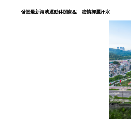
發掘最新海濱運動休閒熱點 盡情揮灑汗水