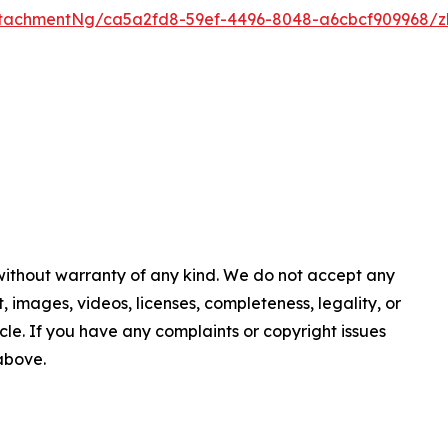
tachmentNg/ca5a2fd8-59ef-4496-8048-a6cbcf909968/z
 without warranty of any kind. We do not accept any
nt, images, videos, licenses, completeness, legality, or
ticle. If you have any complaints or copyright issues
 above.